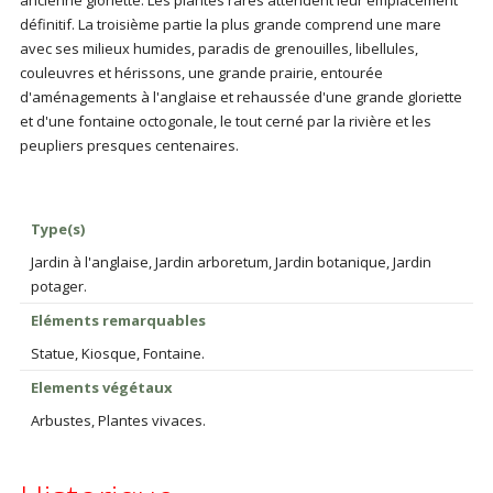
ancienne gloriette. Les plantes rares attendent leur emplacement
définitif. La troisième partie la plus grande comprend une mare
avec ses milieux humides, paradis de grenouilles, libellules,
couleuvres et hérissons, une grande prairie, entourée
d'aménagements à l'anglaise et rehaussée d'une grande gloriette
et d'une fontaine octogonale, le tout cerné par la rivière et les
peupliers presques centenaires.
Type(s)
Jardin à l'anglaise, Jardin arboretum, Jardin botanique, Jardin
potager.
Eléments remarquables
Statue, Kiosque, Fontaine.
Elements végétaux
Arbustes, Plantes vivaces.