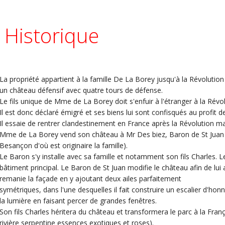
Historique
La propriété appartient à la famille De La Borey jusqu'à la Révolutio
un château défensif avec quatre tours de défense.
Le fils unique de Mme de La Borey doit s'enfuir à l'étranger à la R
Il est donc déclaré émigré et ses biens lui sont confisqués au profit d
Il essaie de rentrer clandestinement en France après la Révolution mais i
Mme de La Borey vend son château à Mr Des biez, Baron de St Juan 
Besançon d'où est originaire la famille).
Le Baron s'y installe avec sa famille et notamment son fils Charles.
bâtiment principal. Le Baron de St Juan modifie le château afin de lui 
remanie la façade en y ajoutant deux ailes parfaitement
symétriques, dans l'une desquelles il fait construire un escalier d'honneu
la lumière en faisant percer de grandes fenêtres.
Son fils Charles héritera du château et transformera le parc à la Franç
rivière serpentine essences exotiques et roses).