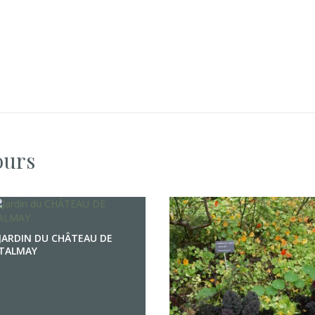
ours
JARDIN DU CHÂTEAU DE
TALMAY