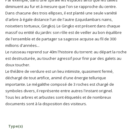
Par exemple, dans une spirale les espaces ainsi que les tailles
diminuent au fur et à mesure que l'on se rapproche du centre.
Dans chacune des trois ellipses, il est planté une seule variété
d'arbre à égale distance l'un de l'autre (Liquidambars nains,
noisetiers tortueux, Gingko). Le Gingko est présent dans chaque
massif ou entité du jardin: son rôle est de veiller au bon équilibre
de l'ensemble et de partager sa sagesse acquise au fil de 300
millions d'années...
Le ruisseau reprend sur 40m l'histoire du torrent: au départ la roche
est destructurée, au toucher agressif pour finir par des galets au
doux toucher.
Le théâtre de verdure est un lieu intimiste, quasiment fermé,
déchargé de tout artifice, animé d'une énergie tellurique
importante. Le mégalithe composé de 3 roches est chargé de
symboles divers, il représente entre autres l'instant originel.
Tous les arbres et arbustes sont étiquetés et de nombreux
documents sont à la disposition des visiteurs.
Type(s)