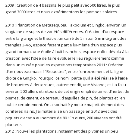
2009 : Création de 4 bassins, le plus petit avec 500 litres, le plus
grand 3000 litres et nous expérimentons les pompes solaires.
2010 : Plantation de Metasequoia, Taxodium et Gingko, environ un
vingtaine de sujets de variétés différentes. Création d'un espace
entre la grange et le théâtre, un carré de 5 m par 5 m intégrant des
triangles 3-4-5, espace faisant partie lui-même d'un espace plus
grand formant une étoile à huit branches, espace enfin, dévolu à la
création avec l'idée de faire évoluer le lieu régulièrement comme
dans un musée pour les expositions temporaires.2011 : Création
d’un nouveau massif “Brouettes“, entre l’enrochement et la ligne
droite de Gingko. Pourquoi ce nom : parce qu’il a été réalisé à l’aide
de brouettes à deux roues, autrement dit, une Viviane ; et il a fallu
environ 500 allers et retours de cet engin empli de terre, d’herbe, de
pierres, de ciment, de terreau, d’aiguilles de pin, de plantes et j’en
oublie certainement. On a souhaité y mettre majoritairement des
conifères nains. J’ai matérialisé un passage en 2012 avec des
piquets d’acacia au nombre de 89 ! En outre, 200 vivaces ont été
plantées.
2012 : Nouvelles plantations, notamment des pivoines un peu