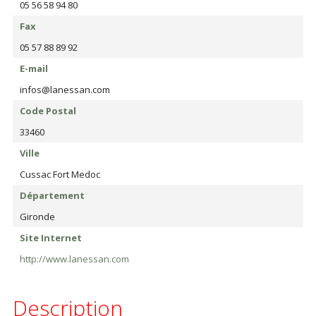
05 56 58 94 80
Fax
05 57 88 89 92
E-mail
infos@lanessan.com
Code Postal
33460
Ville
Cussac Fort Medoc
Département
Gironde
Site Internet
http://www.lanessan.com
Description