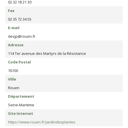
02 32 18 21 30
Fax
02 35 72 34 55
E-mail
devjp@rouen.fr
Adresse
114 Ter avenue des Martyrs de la Résistance
Code Postal
76100
Ville
Rouen
Département
Seine-Maritime
Site Internet
https://www.rouen.fr/jardindesplantes