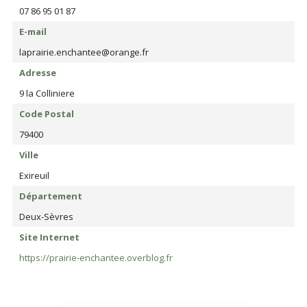
07 86 95 01 87
E-mail
laprairie.enchantee@orange.fr
Adresse
9 la Colliniere
Code Postal
79400
Ville
Exireuil
Département
Deux-Sèvres
Site Internet
https://prairie-enchantee.overblog.fr