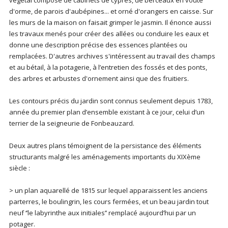
végétal composé de cabinets de cyprès, de berceaux en voûte
d'orme, de parois d'aubépines... et orné d'orangers en caisse. Sur
les murs de la maison on faisait grimper le jasmin. Il énonce aussi
les travaux menés pour créer des allées ou conduire les eaux et
donne une description précise des essences plantées ou
remplacées. D'autres archives s'intéressent au travail des champs
et au bétail, à la potagerie, à l’entretien des fossés et des ponts,
des arbres et arbustes d'ornement ainsi que des fruitiers.
Les contours précis du jardin sont connus seulement depuis 1783,
année du premier plan d’ensemble existant à ce jour, celui d’un
terrier de la seigneurie de Fonbeauzard.
Deux autres plans témoignent de la persistance des éléments
structurants malgré les aménagements importants du XIXème
siècle :
> un plan aquarellé de 1815 sur lequel apparaissent les anciens
parterres, le boulingrin, les cours fermées, et un beau jardin tout
neuf ‘’le labyrinthe aux initiales’’ remplacé aujourd’hui par un
potager.