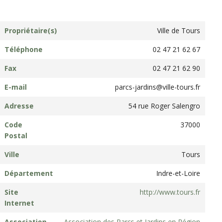
Propriétaire(s)
Ville de Tours
Téléphone
02 47 21 62 67
Fax
02 47 21 62 90
E-mail
parcs-jardins@ville-tours.fr
Adresse
54 rue Roger Salengro
Code
37000
Postal
Ville
Tours
Département
Indre-et-Loire
Site
http://www.tours.fr
Internet
Association
Association des Parcs et Jardins en Région