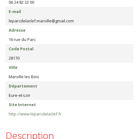
06 24 82 32 00
E-mail
leparcdelaclef.marville@gmail.com
Adresse
16 rue du Parc
Code Postal
28170
Ville
Marville les Bois
Département
Eure-et-Loir
Site Internet
http://www.leparcdelaclef.fr
Description