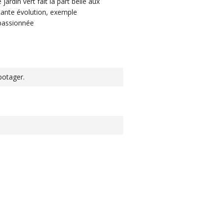
ardin vert fait la part belle aux
stante évolution, exemple
 passionnée
 potager.