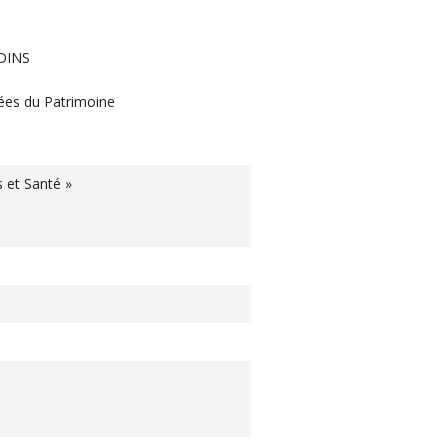
RDINS
ées du Patrimoine
s et Santé »