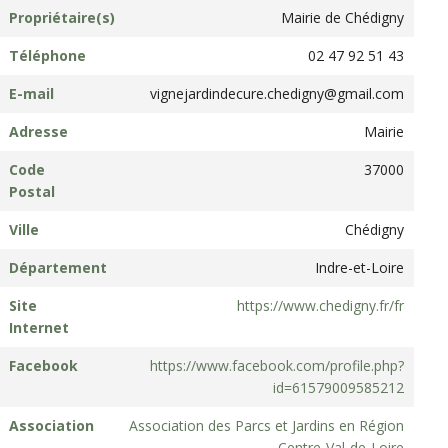
Propriétaire(s)
Mairie de Chédigny
Téléphone
02 47 92 51 43
E-mail
vignejardindecure.chedigny@gmail.com
Adresse
Mairie
Code
37000
Postal
Ville
Chédigny
Département
Indre-et-Loire
Site
https://www.chedigny.fr/fr
Internet
Facebook
https://www.facebook.com/profile.php?
id=61579009585212
Association
Association des Parcs et Jardins en Région
Centre-Val-de-Loire