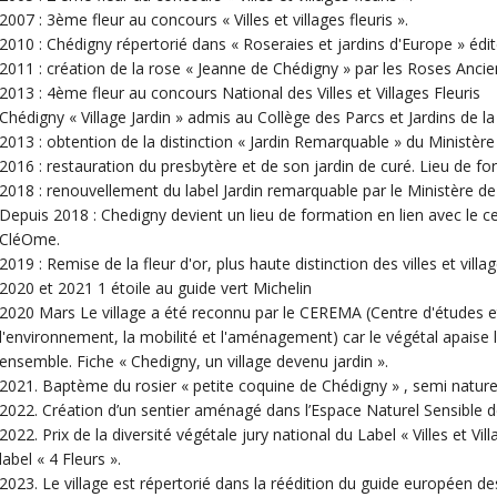
2007 : 3ème fleur au concours « Villes et villages fleuris ».
2010 : Chédigny répertorié dans « Roseraies et jardins d'Europe » édi
2011 : création de la rose « Jeanne de Chédigny » par les Roses Anci
2013 : 4ème fleur au concours National des Villes et Villages Fleuris
Chédigny « Village Jardin » admis au Collège des Parcs et Jardins de l
2013 : obtention de la distinction « Jardin Remarquable » du Ministèr
2016 : restauration du presbytère et de son jardin de curé. Lieu de for
2018 : renouvellement du label Jardin remarquable par le Ministère de 
Depuis 2018 : Chedigny devient un lieu de formation en lien avec le c
CléOme.
2019 : Remise de la fleur d'or, plus haute distinction des villes et villag
2020 et 2021 1 étoile au guide vert Michelin
2020 Mars Le village a été reconnu par le CEREMA (Centre d'études et
l'environnement, la mobilité et l'aménagement) car le végétal apaise 
ensemble. Fiche « Chedigny, un village devenu jardin ».
2021. Baptème du rosier « petite coquine de Chédigny » , semi naturel 
2022. Création d’un sentier aménagé dans l’Espace Naturel Sensible de
2022. Prix de la diversité végétale jury national du Label « Villes et Vi
label « 4 Fleurs ».
2023. Le village est répertorié dans la réédition du guide européen de