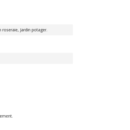
in roseraie, Jardin potager.
tement.