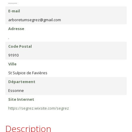
..........
E-mail
arboretumsegrez@gmail.com
Adresse
.
Code Postal
91910
Ville
St Sulpice de Favières
Département
Essonne
Site Internet
https://segrez.wixsite.com/segrez
Description