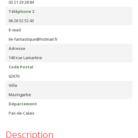
03 21 29 28 84
Téléphone 2
06 26 52 52 43
E-mail
ile-fantastique@hotmail.fr
Adresse
140 rue Lamartine
Code Postal
62670
Ville
Mazingarbe
Département
Pas-de-Calais
Description