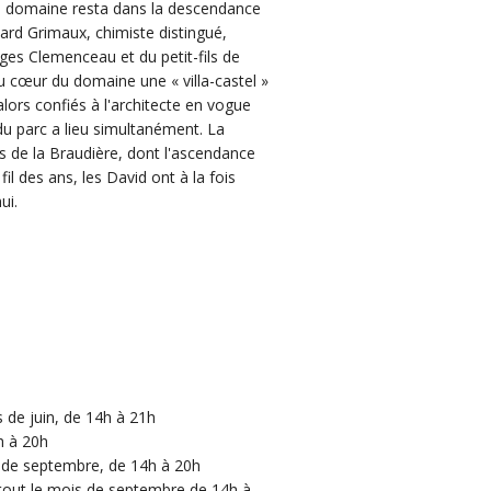
e domaine resta dans la descendance
ard Grimaux, chimiste distingué,
ges Clemenceau et du petit-fils de
au cœur du domaine une « villa-castel »
alors confiés à l'architecte en vogue
du parc a lieu simultanément. La
rs de la Braudière, dont l'ascendance
 des ans, les David ont à la fois
ui.
 de juin, de 14h à 21h
h à 20h
s de septembre, de 14h à 20h
 tout le mois de septembre de 14h à