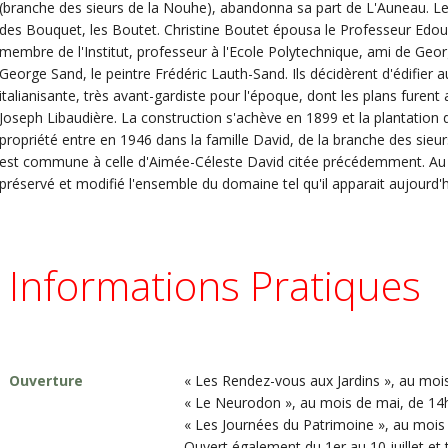
(branche des sieurs de la Nouhe), abandonna sa part de L'Auneau. L
des Bouquet, les Boutet. Christine Boutet épousa le Professeur Edou
membre de l'Institut, professeur à l'Ecole Polytechnique, ami de Geor
George Sand, le peintre Frédéric Lauth-Sand. Ils décidèrent d'édifier 
italianisante, très avant-gardiste pour l'époque, dont les plans furent 
Joseph Libaudière. La construction s'achève en 1899 et la plantation 
propriété entre en 1946 dans la famille David, de la branche des sieu
est commune à celle d'Aimée-Céleste David citée précédemment. Au fil
préservé et modifié l'ensemble du domaine tel qu'il apparait aujourd'h
Informations Pratiques
Ouverture
« Les Rendez-vous aux Jardins », au mois
« Le Neurodon », au mois de mai, de 14
« Les Journées du Patrimoine », au moi
Ouvert également du 1er au 10 juillet et