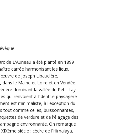
Lévêque
arc de L'Auneau a été planté en 1899
maître carrée harmonisant les lieux.
 l'œuvre de Joseph Libaudière,
, dans le Maine et Loire et en Vendée.
védère dominant la vallée du Petit Lay.
s qui renvoient à l'identité paysagère
ment est minimaliste, à l'exception du
ses tout comme celles, buissonnantes,
banquettes de verdure et de l'élagage des
la campagne environnante. On remarque
 XIXème siècle : cèdre de l'Himalaya,