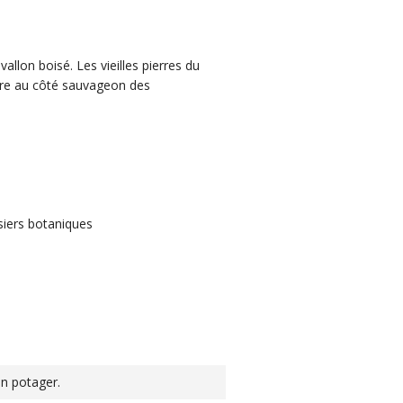
allon boisé. Les vieilles pierres du
aire au côté sauvageon des
siers botaniques
in potager.