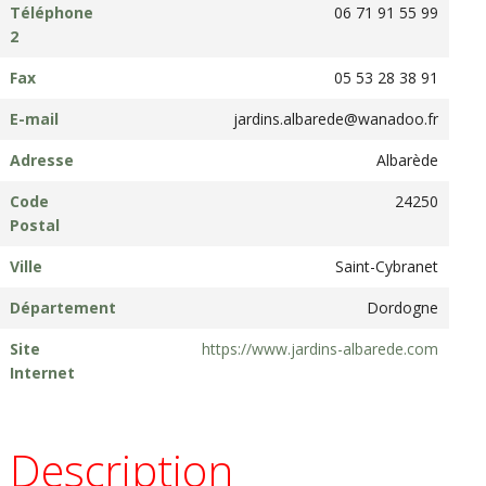
Téléphone
06 71 91 55 99
2
Fax
05 53 28 38 91
E-mail
jardins.albarede@wanadoo.fr
Adresse
Albarède
Code
24250
Postal
Ville
Saint-Cybranet
Département
Dordogne
Site
https://www.jardins-albarede.com
Internet
Description