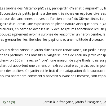
Les Jardins des MétamorphOZes, parc-jardin d'hier et d'aujourd'hui, h
Succession de petits jardins à thèmes très riches en espèces diverses 
autour des anciennes douves de l'ancien prieuré du XIème siècle. Le jard
gloire d'un jardin. Une exposition en pleine nature ainsi que dans la gal
d'ailleurs, en osmose avec les lieux des sculptures fonctionnelles, si
pouvez également avoir la surprise de rencontrer un héron cendré, le
les grenouilles, les libellules, les papillons et une multitude d'oiseaux.
Vous y découvrirez un jardin d'inspiration renaissance, un jardin d'insp
et ses parfums, des massifs à l'Anglaise, près de l'eau un jardin d'insp
d'environ 600 m² avec sa "folie", une maison de style thaïlandais sur p
d'art qui apportent une dimension extraordinaire au jardin, peu impor
prix des ateliers. Ce jardin est le fruit d'une adaptation de beaucoup 
pourra apprendre comment y parvenir suivant ses moyens, son espace 
Type(s)
Jardin à la française, Jardin à l'anglaise, 