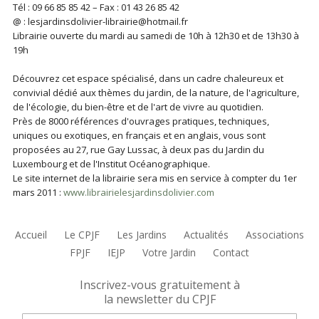
Tél : 09 66 85 85 42 – Fax : 01 43 26 85 42
@ : lesjardinsdolivier-librairie@hotmail.fr
Librairie ouverte du mardi au samedi de 10h à 12h30 et de 13h30 à
19h
Découvrez cet espace spécialisé, dans un cadre chaleureux et
convivial dédié aux thèmes du jardin, de la nature, de l'agriculture,
de l'écologie, du bien-être et de l'art de vivre au quotidien.
Près de 8000 références d'ouvrages pratiques, techniques,
uniques ou exotiques, en français et en anglais, vous sont
proposées au 27, rue Gay Lussac, à deux pas du Jardin du
Luxembourg et de l'Institut Océanographique.
Le site internet de la librairie sera mis en service à compter du 1er
mars 2011 :
www.librairielesjardinsdolivier.com
Accueil
Le CPJF
Les Jardins
Actualités
Associations
FPJF
IEJP
Votre Jardin
Contact
Inscrivez-vous gratuitement à
la newsletter du CPJF