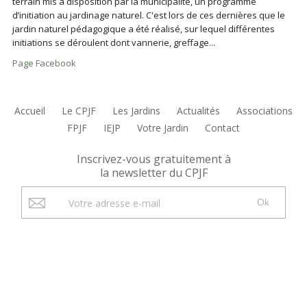
terrain mis à disposition par la municipalité, un programme
d’initiation au jardinage naturel. C'est lors de ces dernières que le
jardin naturel pédagogique a été réalisé, sur lequel différentes
initiations se déroulent dont vannerie, greffage...
Page Facebook
Accueil
Le CPJF
Les Jardins
Actualités
Associations
FPJF
IEJP
Votre Jardin
Contact
Inscrivez-vous gratuitement à
la newsletter du CPJF
Ok