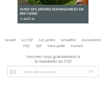
GUIDE DES JARDINS REMARQUABLES EN
BRETAGNE
31 AOÛT 26
Accueil
Le CPJF
Les Jardins
Actualités
Associations
FPJF
IEJP
Votre Jardin
Contact
Inscrivez-vous gratuitement à
la newsletter du CPJF
Ok