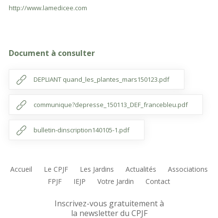
http://www.lamedicee.com
Document à consulter
DEPLIANT quand_les_plantes_mars150123.pdf
communique?depresse_150113_DEF_francebleu.pdf
bulletin-dinscription140105-1.pdf
Accueil
Le CPJF
Les Jardins
Actualités
Associations
FPJF
IEJP
Votre Jardin
Contact
Inscrivez-vous gratuitement à
la newsletter du CPJF