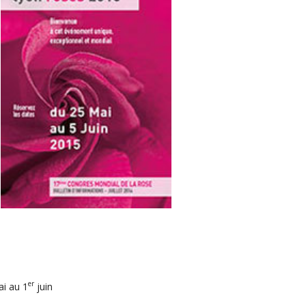
er
ai au 1
juin