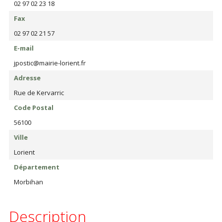
02 97 02 23 18
Fax
02 97 02 21 57
E-mail
jpostic@mairie-lorient.fr
Adresse
Rue de Kervarric
Code Postal
56100
Ville
Lorient
Département
Morbihan
Description