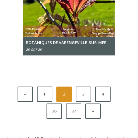
BOTANIQUES DE VARENGEVILLE-SUR-MER
25 OCT 25
«
1
2
3
4
36
37
»