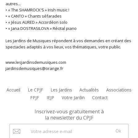
autres...
• « The SHAMROCK'S » Irish music !
• « CANTO » Chants séfarades
• « Jésus AURED » Accordéon solo
• « Jana DOSTRASILOVA » Récital piano
Les Jardins de Musiques répondent à vos demandes en créant des
spectacles adaptés à vos lieux, vos thématiques, votre public.
www.lesjardinsdemusiques.com
jardinsdemusiques@orange.fr
Accueil
Le CPJF
Les Jardins
Actualités
Associations
FPJF
IEJP
Votre Jardin
Contact
Inscrivez-vous gratuitement à
la newsletter du CPJF
Ok